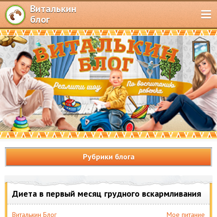
Виталькин
блог
Рубрики блога
Диета в первый месяц грудного вскармливания
Виталькин Блог
Мое питание