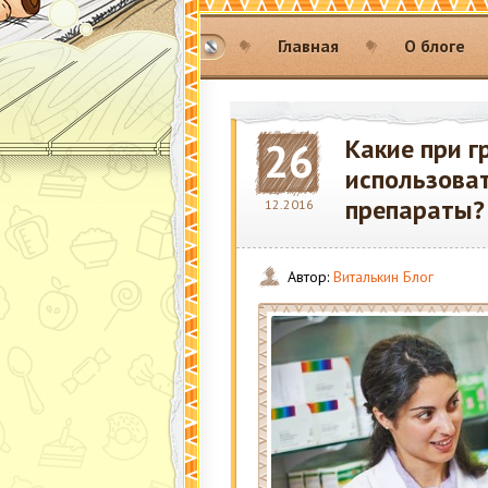
Главная
О блоге
Какие при 
26
использова
препараты?
12.2016
Автор:
Виталькин Блог