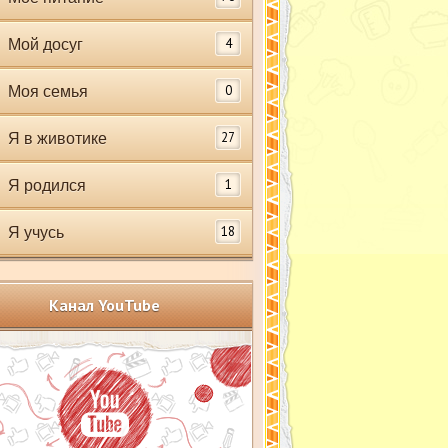
4
Мой досуг
0
Моя семья
27
Я в животике
1
Я родился
18
Я учусь
Канал YouTube