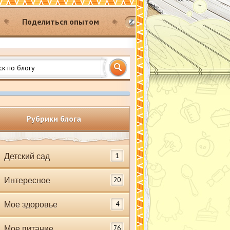
Поделиться опытом
Рубрики блога
1
Детский сад
20
Интересное
4
Мое здоровье
76
Мое питание