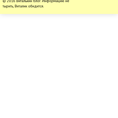
© 2016 Виталькин блог. Информацию не
тырить, Виталик обидится.