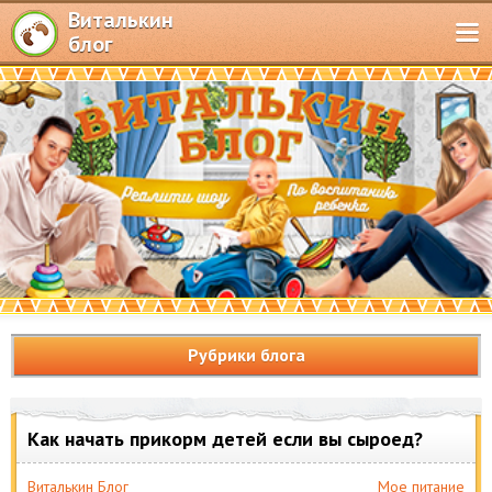
Виталькин
блог
Рубрики блога
Как начать прикорм детей если вы сыроед?
Виталькин Блог
Мое питание