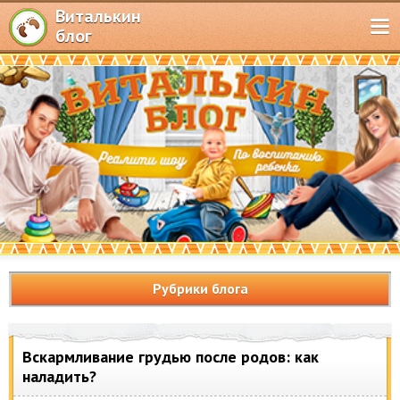
Виталькин
блог
Рубрики блога
Вскармливание грудью после родов: как
наладить?