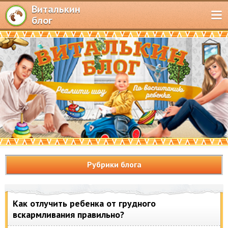
Виталькин
блог
Рубрики блога
Как отлучить ребенка от грудного
вскармливания правильно?