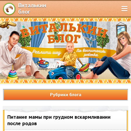
Виталькин
блог
Рубрики блога
Питание мамы при грудном вскармливании
после родов