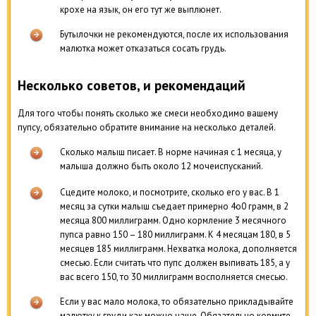
крохе на язык, он его тут же выплюнет.
Бутылочки не рекомендуются, после их использования
малютка может отказаться сосать грудь.
Несколько советов, и рекомендаций
Для того чтобы понять сколько же смеси необходимо вашему
пупсу, обязательно обратите внимание на несколько деталей.
Сколько малыш писает. В норме начиная с 1 месяца, у
малыша должно быть около 12 мочеиспусканий.
Сцедите молоко, и посмотрите, сколько его у вас. В 1
месяц за сутки малыш съедает примерно 4о0 грамм, в 2
месяца 800 миллиграмм. Одно кормление 3 месячного
пупса равно 150 – 180 миллиграмм. К 4 месяцам 180, в 5
месяцев 185 миллиграмм. Нехватка молока, дополняется
смесью. Если считать что пупс должен выпивать 185, а у
вас всего 150, то 30 миллиграмм восполняется смесью.
Если у вас мало молока, то обязательно прикладывайте
малютку к груди как можно чаще. Обязательно кормите