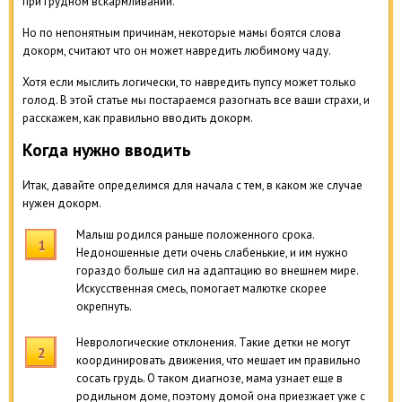
при грудном вскармливании.
Но по непонятным причинам, некоторые мамы боятся слова
докорм, считают что он может навредить любимому чаду.
Хотя если мыслить логически, то навредить пупсу может только
голод. В этой статье мы постараемся разогнать все ваши страхи, и
расскажем, как правильно вводить докорм.
Когда нужно вводить
Итак, давайте определимся для начала с тем, в каком же случае
нужен докорм.
Малыш родился раньше положенного срока.
Недоношенные дети очень слабенькие, и им нужно
гораздо больше сил на адаптацию во внешнем мире.
Искусственная смесь, помогает малютке скорее
окрепнуть.
Неврологические отклонения. Такие детки не могут
координировать движения, что мешает им правильно
сосать грудь. О таком диагнозе, мама узнает еще в
родильном доме, поэтому домой она приезжает уже с