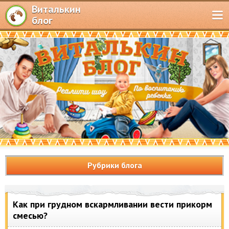
Виталькин
блог
Рубрики блога
Как при грудном вскармливании вести прикорм
смесью?