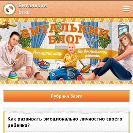
Виталькин
блог
Рубрики блога
Как развивать эмоционально-личностно своего
ребенка?