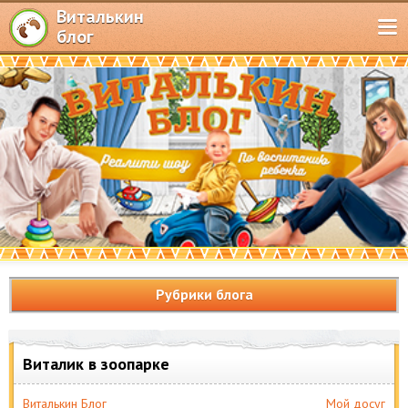
Виталькин
блог
Рубрики блога
Виталик в зоопарке
Виталькин Блог
Мой досуг