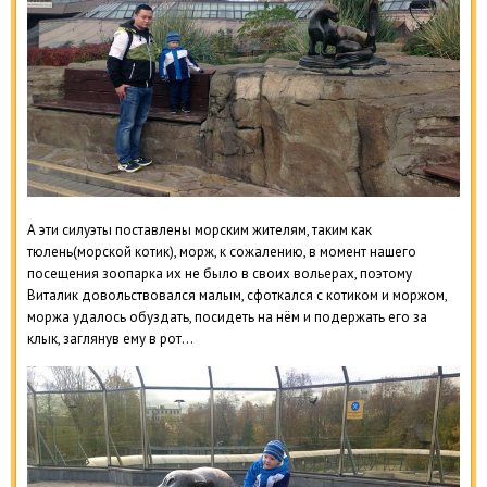
А эти силуэты поставлены морским жителям, таким как
тюлень(морской котик), морж, к сожалению, в момент нашего
посещения зоопарка их не было в своих вольерах, поэтому
Виталик довольствовался малым, сфоткался с котиком и моржом,
моржа удалось обуздать, посидеть на нём и подержать его за
клык, заглянув ему в рот…