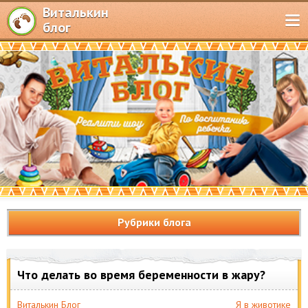
Виталькин
блог
Рубрики блога
Что делать во время беременности в жару?
Виталькин Блог
Я в животике