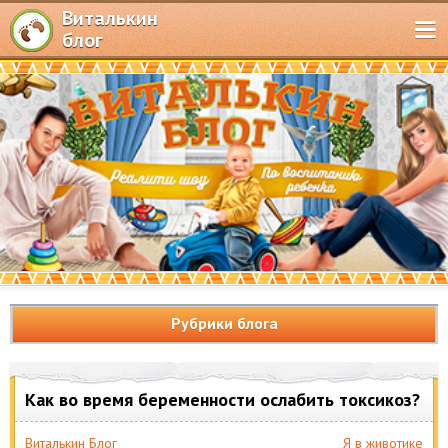
Виталькин
блог
Рубрики блога
Как во время беременности ослабить токсикоз?
Виталькин Блог
Я в животике