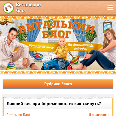
Виталькин
блог
Рубрики блога
Лишний вес при беременности: как скинуть?
Виталькин Блог
Я в животике