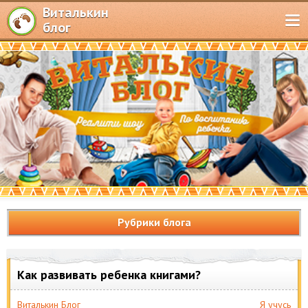
Виталькин
блог
Рубрики блога
Как развивать ребенка книгами?
Виталькин Блог
Я учусь