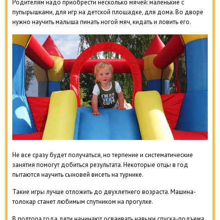
Родителям надо приобрести несколько мячей: маленькие с
пупырышками, для игр на детской площадке, для дома. Во дворе
нужно научить малыша пинать ногой мяч, кидать и ловить его.
Не все сразу будет получаться, но терпение и систематические
занятия помогут добиться результата. Некоторые отцы в год
пытаются научить сыновей висеть на турнике.
Такие игры лучше отложить до двухлетнего возраста. Машина-
толокар станет любимым спутником на прогулке.
В полтора года дети начинают осваивать навыки спуска-подъема