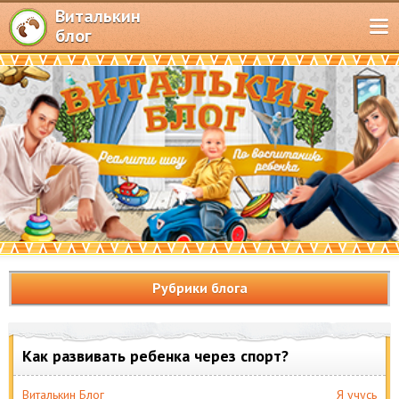
Виталькин
блог
Рубрики блога
Как развивать ребенка через спорт?
Виталькин Блог
Я учусь