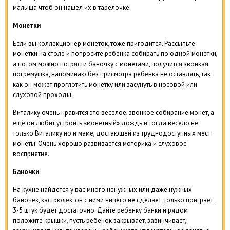
малыша чтоб он нашел их в тарелочке.
Монетки
Если вы коллекционер монеток, тоже пригодится. Рассыпьте
монетки на столе и попросите ребенка собирать по одной монетки,
а потом можно потрясти баночку с монетами, получится звонкая
погремушка, напоминаю без присмотра ребенка не оставлять, так
как он может проглотить монетку или засунуть в носовой или
слуховой проходы.
Виталику очень нравится это веселое, звонкое собирание монет, а
ещё он любит устроить «монетный» дождь и тогда весело не
только Виталику но и маме, достающей из труднодоступных мест
монеты. Очень хорошо развивается моторика и слуховое
восприятие.
Баночки
На кухне найдется у вас много ненужных или даже нужных
баночек, кастрюлек, он с ними ничего не сделает, только поиграет,
3-5 штук будет достаточно. Дайте ребенку банки и рядом
положите крышки, пусть ребенок закрывает, завинчивает,