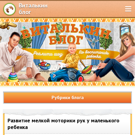
Виталькин
блог
Рубрики блога
Развитие мелкой моторики рук у маленького
ребенка