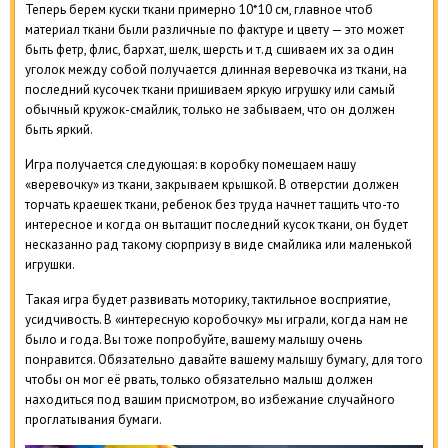
Теперь берем куски ткани примерно 10*10 см, главное чтоб
материал ткани были различные по фактуре и цвету — это может
быть фетр, флис, бархат, шелк, шерсть и т.д сшиваем их за один
уголок между собой получается длинная веревочка из ткани, на
последний кусочек ткани пришиваем яркую игрушку или самый
обычный кружок-смайлик, только не забываем, что он должен
быть яркий.
Игра получается следующая: в коробку помещаем нашу
«веревочку» из ткани, закрываем крышкой. В отверстии должен
торчать краешек ткани, ребенок без труда начнет тащить что-то
интересное и когда он вытащит последний кусок ткани, он будет
несказанно рад такому сюрпризу в виде смайлика или маленькой
игрушки.
Такая игра будет развивать моторику, тактильное восприятие,
усидчивость. В «интересную коробочку» мы играли, когда нам не
было и года. Вы тоже попробуйте, вашему малышу очень
понравится. Обязательно давайте вашему малышу бумагу, для того
чтобы он мог её рвать, только обязательно малыш должен
находиться под вашим присмотром, во избежание случайного
проглатывания бумаги.